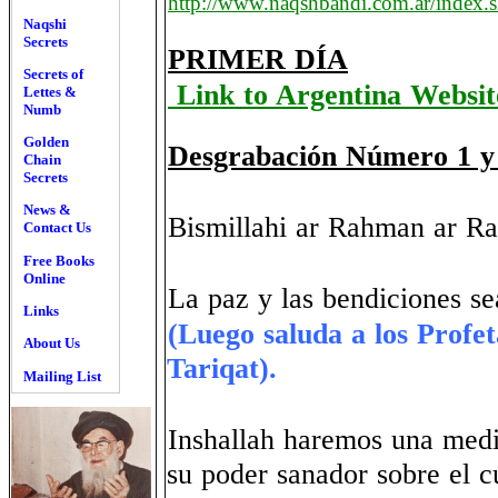
http://www.naqshbandi.com.ar/index.
Naqshi
Secrets
PRIMER DÍA
Secrets of
Link to Argentina Website
Lettes &
Numb
Golden
Desgrabación Número 1 y 
Chain
Secrets
News &
Bismillahi ar Rahman ar R
Contact Us
Free Books
Online
La paz y las bendiciones se
Links
(Luego saluda a los Profet
About Us
Tariqat).
Mailing List
Inshallah haremos una medi
su poder sanador sobre el c