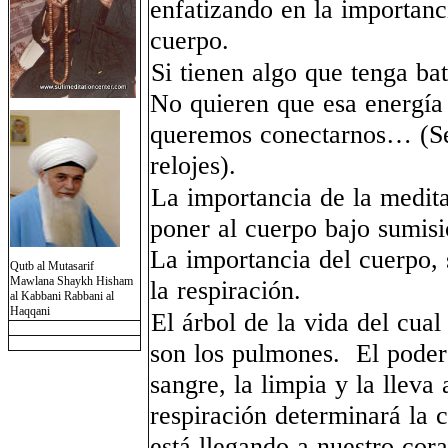
enfatizando en la importanc
cuerpo.
Si tienen algo que tenga bat
No quieren que esa energía 
queremos conectarnos… (Se 
relojes).
La importancia de la medita
poner al cuerpo bajo sumisi
La importancia del cuerpo, 
Qutb al Mutasarif
Mawlana Shaykh Hisham
la respiración.
al Kabbani Rabbani al
Haqqani
El árbol de la vida del cual
son los pulmones. El poder 
sangre, la limpia y la lleva
respiración determinará la 
está llegando a nuestro cor