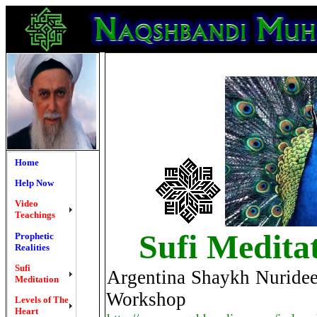
Home
Help Now
Video
Teachings
Sufi Medita
Prophetic
Realities
Sufi
Argentina Shaykh Nurideen
Meditation
Workshop
Levels of The
Heart